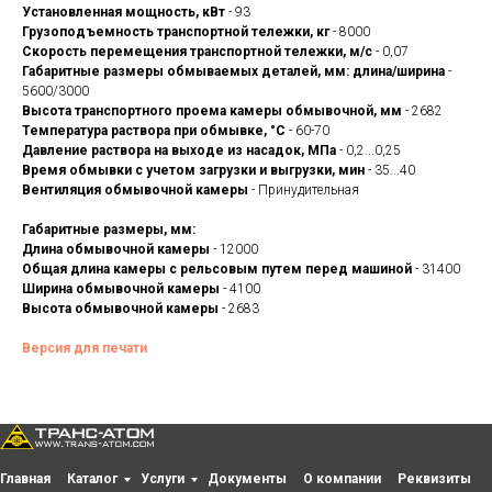
Установленная мощность, кВт
- 93
Грузоподъемность транспортной тележки, кг
- 8000
Скорость перемещения транспортной тележки, м/с
- 0,07
Габаритные размеры обмываемых деталей, мм: длина/ширина
-
5600/3000
Высота транспортного проема камеры обмывочной, мм
- 2682
Температура раствора при обмывке, °С
- 60-70
Давление раствора на выходе из насадок, МПа
- 0,2...0,25
Время обмывки с учетом загрузки и выгрузки, мин
- 35...40
Вентиляция обмывочной камеры
- Принудительная
Габаритные размеры, мм:
Длина обмывочной камеры
- 12000
Общая длина камеры с рельсовым путем перед машиной
- 31400
Ширина обмывочной камеры
- 4100
Высота обмывочной камеры
- 2683
Версия для печати
Главная
Каталог
Услуги
Документы
О компании
Реквизиты