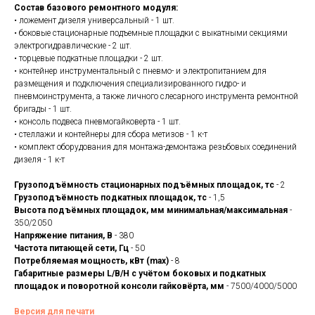
Состав базового ремонтного модуля:
• ложемент дизеля универсальный - 1 шт.
• боковые стационарные подъемные площадки с выкатными секциями
электрогидравлические - 2 шт.
• торцевые подкатные площадки - 2 шт.
• контейнер инструментальный с пневмо- и электропитанием для
размещения и подключения специализированного гидро- и
пневмоинструмента, а также личного слесарного инструмента ремонтной
бригады - 1 шт.
• консоль подвеса пневмогайковерта - 1 шт.
• стеллажи и контейнеры для сбора метизов - 1 к-т
• комплект оборудования для монтажа-демонтажа резьбовых соединений
дизеля - 1 к-т
Грузоподъёмность стационарных подъёмных площадок, тс
- 2
Грузоподъёмность подкатных площадок, тс
- 1,5
Высота подъёмных площадок, мм минимальная/максимальная
-
350/2050
Напряжение питания, В
- 380
Частота питающей сети, Гц
- 50
Потребляемая мощность, кВт (max)
- 8
Габаритные размеры L/B/H с учётом боковых и подкатных
площадок и поворотной консоли гайковёрта, мм
- 7500/4000/5000
Версия для печати