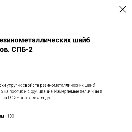
резинометаллических шайб
ов. СПБ-2
ерки упругих свойств резинометаллических шайб
в на прогиб и скручивание. Измеряемые величины в
на LCD-мониторе стенда.
мм
- 100