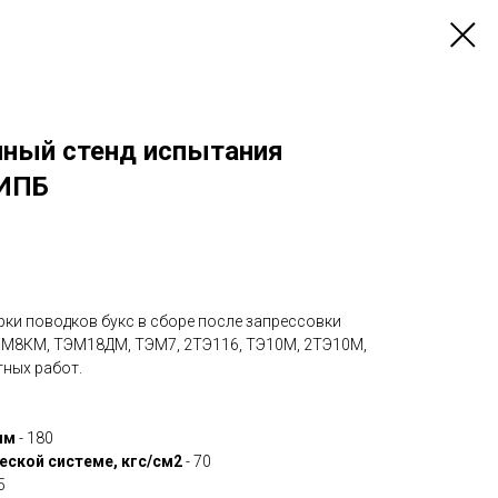
ный стенд испытания
СИПБ
рки поводков букс в сборе после запрессовки
ГМ8КМ, ТЭМ18ДМ, ТЭМ7, 2ТЭ116, ТЭ10М, 2ТЭ10М,
ных работ.
мм
- 180
еской системе, кгс/см2
- 70
5