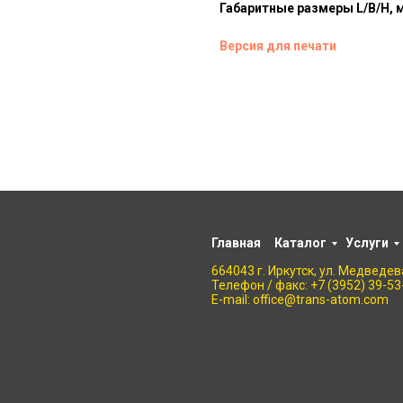
Габаритные размеры L/B/H, 
Версия для печати
Главная
Каталог
Услуги
664043 г. Иркутск, ул. Медведева
Телефон / факс: +7 (3952) 39-53
E-mail: office@trans-atom.com