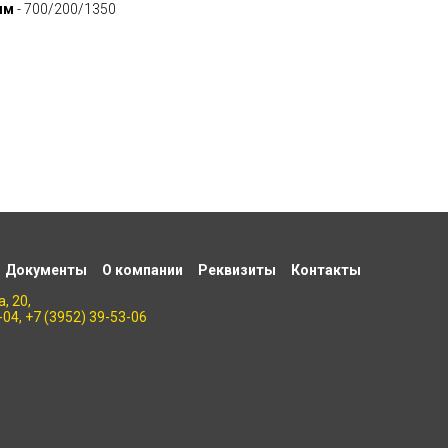
мм
- 700/200/1350
Документы
О компании
Реквизиты
Контакты
, 20,
-04, +7 (3952) 39-53-06