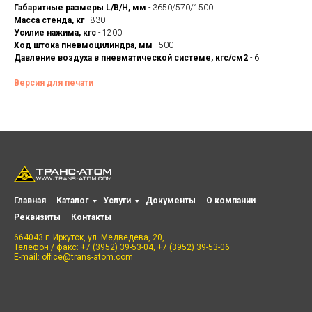
Габаритные размеры L/B/H, мм
- 3650/570/1500
Масса стенда, кг
- 830
Усилие нажима, кгс
- 1200
Ход штока пневмоцилиндра, мм
- 500
Давление воздуха в пневматической системе, кгс/см2
- 6
Версия для печати
Главная
Каталог
Услуги
Документы
О компании
Реквизиты
Контакты
664043 г. Иркутск, ул. Медведева, 20,
Телефон / факс: +7 (3952) 39-53-04, +7 (3952) 39-53-06
E-mail: office@trans-atom.com