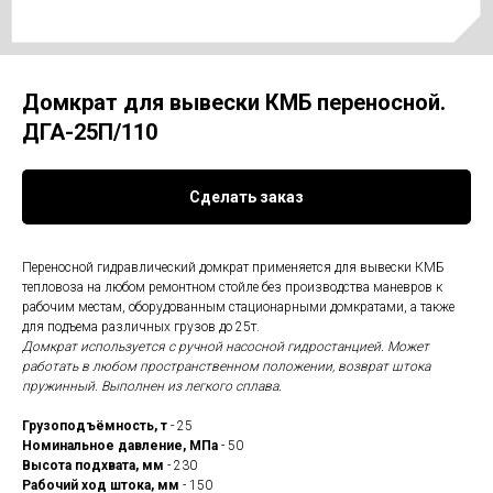
Домкрат для вывески КМБ переносной.
ДГА-25П/110
Сделать заказ
Переносной гидравлический домкрат применяется для вывески КМБ
тепловоза на любом ремонтном стойле без производства маневров к
рабочим местам, оборудованным стационарными домкратами, а также
для подъема различных грузов до 25т.
Домкрат используется с ручной насосной гидростанцией. Может
работать в любом пространственном положении, возврат штока
пружинный. Выполнен из легкого сплава.
Грузоподъёмность, т
- 25
Номинальное давление, МПа
- 50
Высота подхвата, мм
- 230
Рабочий ход штока, мм
- 150