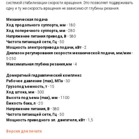
системой стабилизации скорости вращения. Это позволяет поддерживать
одну и ту же скорость вращения не зависимо от глубины резания.
Механическая подача
Ход продольного суппорта, мм
- 180
Ход поперечного суппорта, мм
- 280
Напряжение питания привода, В
- 380
Частота питающей сети, Гц
- 50
Мощность электропривода подачи, кВт
- 2
Диапазон регулирования скорости механической подачи, мм/мин
-
5-250
Максимальная глубина резания,мм
- 4
Домкратный гидравлический комплекс
Рабочее давление (max), МПа
- 30
Грузоподъемность, т
- 15
Ход штока, мм
- 300
Высота подъема (max), мм
- 1100
Ёмкость бака, л
- 20
Напряжение питания, В
- 380
Частота питающей сети, Гц
- 50
Мощность приводного эл. двигателя, кВт
- 1,5
Версия для печати