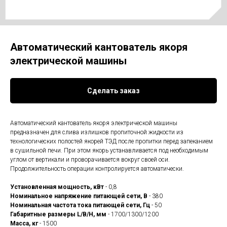
Автоматический кантователь якоря
электрической машины
Сделать заказ
Автоматический кантователь якоря электрической машины
предназначен для слива излишков пропиточной жидкости из
технологических полостей якорей ТЭД после пропитки перед запеканием
в сушильной печи. При этом якорь устанавливается под необходимым
углом от вертикали и проворачивается вокруг своей оси.
Продолжительность операции контролируется автоматически.
Установленная мощность, кВт
- 0,8
Номинальное напряжение питающей сети, В
- 380
Номинальная частота тока питающей сети, Гц
- 50
Габаритные размеры L/B/H, мм
- 1700/1300/1200
Масса, кг
- 1500