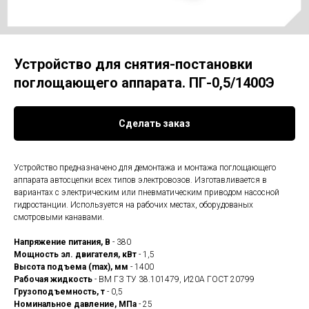
Устройство для снятия-постановки
поглощающего аппарата. ПГ-0,5/1400Э
Сделать заказ
Устройство предназначено для демонтажа и монтажа поглощающего
аппарата автосцепки всех типов электровозов. Изготавливается в
вариантах с электрическим или пневматическим приводом насосной
гидростанции. Используется на рабочих местах, оборудованых
смотровыми канавами.
Напряжение питания, В
- 380
Мощность эл. двигателя, кВт
- 1,5
Высота подъема (max), мм
- 1400
Рабочая жидкость
- ВМ ГЗ ТУ 38.101479, И20А ГОСТ 20799
Грузоподъемность, т
- 0,5
Номинальное давление, МПа
- 25